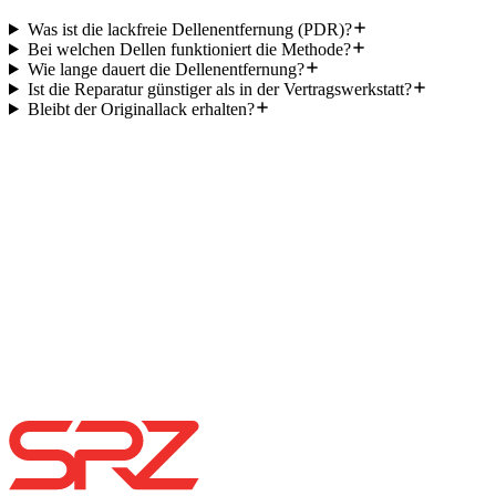
Was ist die lackfreie Dellenentfernung (PDR)?
Bei welchen Dellen funktioniert die Methode?
Wie lange dauert die Dellenentfernung?
Ist die Reparatur günstiger als in der Vertragswerkstatt?
Bleibt der Originallack erhalten?
Bereit für den Termin?
Erst der Blick aufs Fahrzeug — dann der
Preis.
Schicken Sie uns ein Foto per WhatsApp oder rufen Sie an. So
klären wir vorab, ob Ihr Schaden ein Fall für Smart Repair ist und
wie wir vorgehen würden, und vereinbaren einen Termin. Ein
verbindliches Angebot machen wir erst nach der Sichtprüfung am
Fahrzeug – die Lackschichtdicke und die Schadenstiefe lassen sich
aus der Ferne nicht messen. Wer einen Festpreis nennt, ohne das
Auto gesehen zu haben, rät nur.
Online Termin buchen
089 8899 7050
WhatsApp