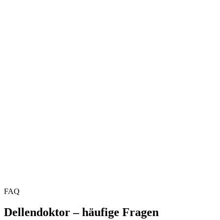
Smart Repair am Lack
Steinschläge, Kratzer und Parkschrammen – punktuell repariert statt
teuer neu lackiert.
Hagelschaden Reparatur
PDR-Profis beulen jede Hageldelle aus – ganz ohne Lackieren, die
Versicherung übernehmen wir.
Leasing Rückläufer
Professionelle Innen- & Außenaufbereitung vor der
Leasingrückgabe – Wertverlust sparen.
FAQ
Dellendoktor – häufige Fragen