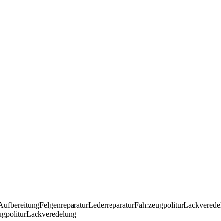
Aufbereitung
Felgenreparatur
Lederreparatur
Fahrzeugpolitur
Lackverede
gpolitur
Lackveredelung