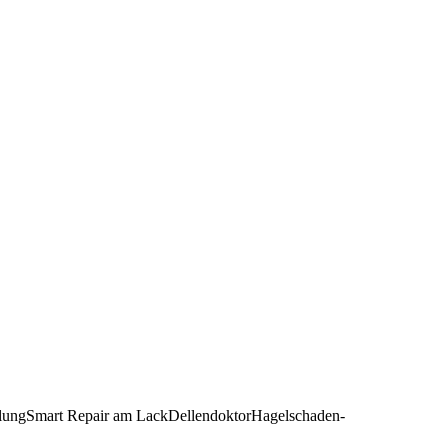
lung
Smart Repair am Lack
Dellendoktor
Hagelschaden-